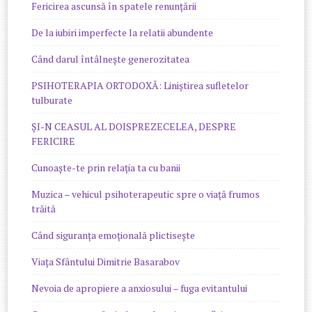
Fericirea ascunsă în spatele renunțării
De la iubiri imperfecte la relatii abundente
Când darul întâlnește generozitatea
PSIHOTERAPIA ORTODOXĂ: Liniștirea sufletelor
tulburate
ȘI-N CEASUL AL DOISPREZECELEA, DESPRE
FERICIRE
Cunoaște-te prin relația ta cu banii
Muzica – vehicul psihoterapeutic spre o viață frumos
trăită
Când siguranța emoțională plictisește
Viața Sfântului Dimitrie Basarabov
Nevoia de apropiere a anxiosului – fuga evitantului