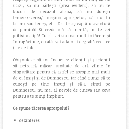
ucizi, să nu bârfești (prea evident), să nu te
bucuri de necazul altuia, să nu dorești
femeia/averea/ mașina aproapelui, să nu fii
lacom sau leneș, etc. Dar te așteaptă o aventură
de pomină! Și crede-mă că merită, nu te vei
plitisi o clipă! Cu cât vei sta mai mult în tăcere și
în rugăciune, cu atât vei afla mai degrabă ceea ce
ți-e de folos.
Obișnuiesc să-mi încurajez clienții și pacienții
să petreacă măcar jumătate de oră zilnic în
singurătate pentru că astfel se apropie mai mult
de ei înșiși și de Dumnezeu. Iar când ajungi să te
cunoști pe tine însuți și să-L simți pe
Dumnezeu, nu mai ai nevoie de cineva sau ceva
pentru a te simți împlinit.
Ce spune tăcerea aproapelui?
dezinteres