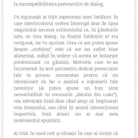
la incompatibilitatea partenerilor de dialog.
Cu siguranță ai trăit experiența unei întâlniri în
care interlocutorul vorbea întrerupt doar de lipsa
oxigenului necesar solilocviului ce, în gândurile
sale, se voia dialog. La finalul întâlnirii el era
revigorat, iar tu epuizat. Ceea ce am putea spune
despre „vorbăreț” este că are un suflet bine
alimentat, având în vedere că acesta se hrănește
predominant cu gânduri. Motivele care te-au
încremenit în acel perimetru dedicat persecuției
tale te privesc momentan pentru că nu
intenționez să fac o analiză a supunerii tale
nevrotice (ai putea spune un bun simț
nemaiîntâlnit în vremurile „
datului din coate”
),
cea adevărată fiind doar când alegi să împlinești
voia Domnului, sau când îți asumi interacțiunea
respectivă, însă atunci nu ai mai avea
sentimentul epuizării.
Ai trăit în mod cert și situații în care ai simțit că