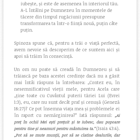
iubește, și este de asemenea în interiorul tău.
A-L întâlni pe Dumnezeu în momentele de
tăcere din timpul rugăciunii presupune
transformarea ta într-o ființă nouă, puțin câte
puțin.
Spinoza spune că, pentru a trăi o viață perfectă,
avem nevoie să descoperim de ce suntem aici și
apoi să trăim în consecință.
Un om nu poate să creadă în Dumnezeu și să
trăiască pe baza acestei credințe dacă nu a găsit
mai întâi răspuns la întrebarea: „Contez eu, în
nesemnificativul vieții mele, pentru Acela care
„ține toate cu Cuvântul puterii tăriei Lui (Evrei
1:3), eu, care nu sunt decât praf și cenușă (Geneză
18:27)? Ce pot însemna viața mea și problemele ei
în raport cu nemărginirea?”
Iat
ă răspunsul:
„
Ai
preț în ochii Mei ești prețuit și te iubesc, dau popoare
(Isaia 43:4).
pentru tine și neamuri pentru mântuirea ta.”
„
Pot
să se mute munții, pot să se clatine dealurile, dar