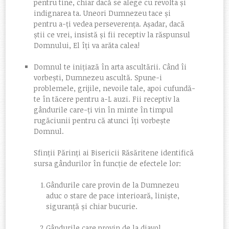
pentru tine, chiar dacă se alege cu revolta și
indignarea ta. Uneori Dumnezeu tace și
pentru a-ți vedea perseverența. Așadar, dacă
știi ce vrei, insistă și fii receptiv la răspunsul
Domnului, El îți va arăta calea!
Domnul te inițiază în arta ascultării. Când îi
vorbești, Dumnezeu ascultă. Spune-i
problemele, grijile, nevoile tale, apoi cufundă-
te în tăcere pentru a-L auzi. Fii receptiv la
gândurile care-ți vin în minte în timpul
rugăciunii pentru că atunci îți vorbește
Domnul.
Sfinții Părinți ai Bisericii Răsăritene identifică
sursa gândurilor în funcție de efectele lor:
Gândurile care provin de la Dumnezeu
aduc o stare de pace interioară, liniște,
siguranță și chiar bucurie.
Gândurile care provin de la diavol