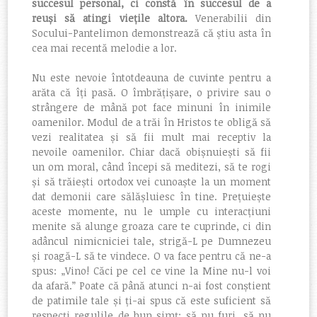
succesul personal, ci constă în succesul de a
reuși să atingi viețile altora.
Venerabilii din
Socului-Pantelimon demonstrează că știu asta în
cea mai recentă melodie a lor.
Nu este nevoie întotdeauna de cuvinte pentru a
arăta că îți pasă. O îmbrățișare, o privire sau o
strângere de mână pot face minuni în inimile
oamenilor. Modul de a trăi în Hristos te obligă să
vezi realitatea și să fii mult mai receptiv la
nevoile oamenilor. Chiar dacă obișnuiești să fii
un om moral, când începi să meditezi, să te rogi
și să trăiești ortodox vei cunoaște la un moment
dat demonii care sălășluiesc în tine. Prețuiește
aceste momente, nu le umple cu interacțiuni
menite să alunge groaza care te cuprinde, ci din
adâncul nimicniciei tale, strigă-L pe Dumnezeu
și roagă-L să te vindece. O va face pentru că ne-a
spus: „
Vino!
Căci
pe cel
ce vine la Mine nu-l voi
da afară.
”
Poate că până atunci n-ai fost conștient
de patimile tale și ți-ai spus că este suficient să
respecți regulile de bun simț: să nu furi, să nu