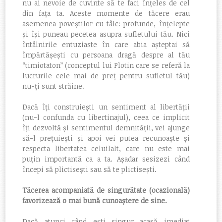
nu ai nevoie de cuvinte să te faci înțeles de cel
din fața ta. Aceste momente de tăcere erau
asemenea poveștilor cu tâlc: profunde, înțelepte
și își puneau pecetea asupra sufletului tău. Nici
întâlnirile entuziaste în care abia așteptai să
împărtășești cu persoana dragă despre al tău
“timiotaton” (conceptul lui Plotin care se referă la
lucrurile cele mai de preț pentru sufletul tău)
nu-ți sunt străine.
Dacă îți construiești un sentiment al libertății
(nu-l confunda cu libertinajul), ceea ce implicit
îți dezvoltă și sentimentul demnității, vei ajunge
să-l prețuiești și apoi vei putea recunoaște și
respecta libertatea celuilalt, care nu este mai
puțin importantă ca a ta. Așadar sesizezi când
începi să plictisești sau să te plictisești.
Tăcerea acompaniată de singurătate (ocazională)
favorizează o mai bună cunoaștere de sine.
Dacă atunci când ești singur acasă imediat