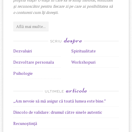
propria viaţă? O viaţă în care să te simţi motivat, entuziast
şi recunoscător pentru fiecare zi pe care ai posibilitatea să
o conturezi cum îţi doreşti.
Află mai multe...
despre
SCRIU
Dezvaluiri
Spiritualitate
Dezvoltare personala
Workshopuri
Psihologie
articole
ULTIMELE
„Am nevoie să mă asigur că toată lumea este bine.”
Dincolo de validare: drumul către sinele autentic
Recunoștință