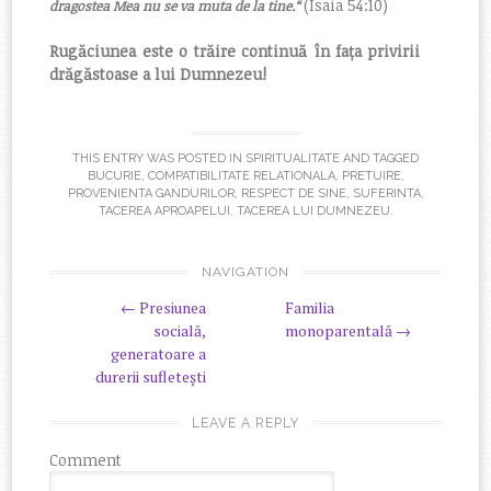
(Isaia 54:10)
dragostea Mea nu se va muta de la tine.
“
Rugăciunea este o trăire continuă în fața privirii
drăgăstoase a lui Dumnezeu!
THIS ENTRY WAS POSTED IN
SPIRITUALITATE
AND TAGGED
BUCURIE
,
COMPATIBILITATE RELATIONALA
,
PRETUIRE
,
PROVENIENTA GANDURILOR
,
RESPECT DE SINE
,
SUFERINTA
,
TACEREA APROAPELUI
,
TACEREA LUI DUMNEZEU
.
NAVIGATION
POST NAVIGATION
←
Presiunea
Familia
socială,
monoparentală
→
generatoare a
durerii sufletești
LEAVE A REPLY
Comment