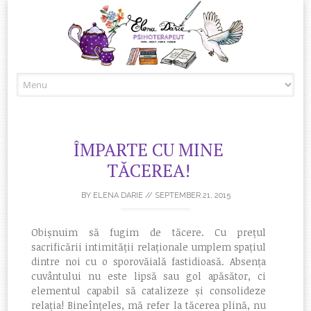
Skip to content
ÎMPARTE CU MINE
TĂCEREA!
BY
ELENA DARIE
//
SEPTEMBER 21, 2015
Obișnuim să fugim de tăcere. Cu prețul
sacrificării intimității relaționale umplem spațiul
dintre noi cu o sporovăială fastidioasă. Absența
cuvântului nu este lipsă sau gol apăsător, ci
elementul capabil să catalizeze și consolideze
relația! Bineînțeles, mă refer la tăcerea plină, nu