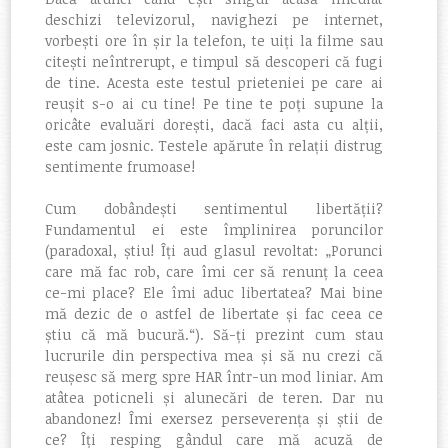
deschizi televizorul, navighezi pe internet,
vorbești ore în șir la telefon, te uiți la filme sau
citești neîntrerupt, e timpul să descoperi că fugi
de tine. Acesta este testul prieteniei pe care ai
reușit s-o ai cu tine! Pe tine te poți supune la
oricâte evaluări dorești, dacă faci asta cu alții,
este cam josnic. Testele apărute în relații distrug
sentimente frumoase!
Cum dobândești sentimentul libertății?
Fundamentul ei este împlinirea poruncilor
(paradoxal, știu! Îți aud glasul revoltat: „Porunci
care mă fac rob, care îmi cer să renunț la ceea
ce-mi place? Ele îmi aduc libertatea? Mai bine
mă dezic de o astfel de libertate și fac ceea ce
știu că mă bucură.“). Să-ți prezint cum stau
lucrurile din perspectiva mea și să nu crezi că
reușesc să merg spre HAR într-un mod liniar. Am
atâtea poticneli și alunecări de teren. Dar nu
abandonez! Îmi exersez perseverența și știi de
ce? Îți resping gândul care mă acuză de