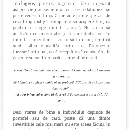
înfrângere, prostie, bigotism, însă impactul
asupra vieților semenilor cu care relaționezi se
poate vedea în timp. O melodie care e „
pe val”
de
ceva timp instigă trompetele să acopere liniștea
pentru a atinge inimile „
cuiva”.
Nu vreau să
analizăm ce putem atinge fiecare dintre noi în
inimile oamenilor, ci vreau să fim conștienți că
sunt atâtea modalități prin care Dumnezeu
lucrează prin noi, dacă acceptăm să colaborăm, la
devenirea mai frumoasă a semenilor noștri.
Și mai dăm câte-odată peste câte-un prost, // Care vrea să pară superior
și nu are rost
Să-l întrebi ce a făcut notabil, nimic probabil, // Să stea în picioare peste
timp, valabil…
Ai atins inima cuiva când ai zis ceva? /
/ Facem asta și acum de la 15
ani…
Deși starea de bine a individului depinde de
portofel sau de card, poate că una dintre
investițiile cele mai mari nu este aceea făcută în