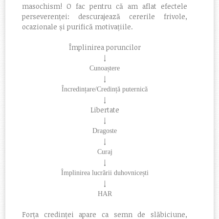
masochism! O fac pentru că am aflat efectele
perseverenței: descurajează cererile frivole,
ocazionale și purifică motivațiile.
Împlinirea poruncilor
↓
Cunoaștere
↓
Încredințare/Credință puternică
↓
Libertate
↓
Dragoste
↓
Curaj
↓
Împlinirea lucrării duhovnicești
↓
HAR
Forța credinței apare ca semn de slăbiciune,