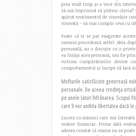
prea mult timp și o voce din interio
să mă împrumut să plătesc chiria!” Ș
apărut sentimentul de vinovăție car
vinovată – să mai cumpăr ceva cu ult
Poate că vi se par exagerate acest
oameni procedează astfel. Abia după 
personală, au o discuție cu o prie
ea însăși acea persoană, sau fie pri
victima cumpărăturilor devine co
comportamentul și începe să facă sc
Mofturile satisfăcute generează vulne
personale. De aceea credința ortod
pe unele laturi înfrânarea. Scopul f
care îi vor anihila libertatea dacă l
Lucrez cu mămici care mă întreabă 
vedere financiar. Prima dată eval
adesea constat că mama nu se poate a