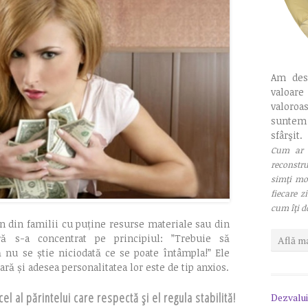
Am des
valoar
valoroa
suntem
sfârşit.
Cum ar f
reconstru
simţi mot
fiecare z
cum îţi do
in din familii cu
puține resurse materiale sau din
ră s-a concentrat pe principiul: ”Trebuie să
Află ma
 nu se știe niciodată ce se poate întâmpla!” Ele
ară și adesea personalitatea lor este de tip anxios.
l al părintelui care respectă și el regula stabilită!
Dezvalui