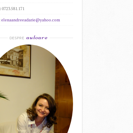
:
0723.581.171
:
elenaandreeadarie@yahoo.com
autoare
DESPRE