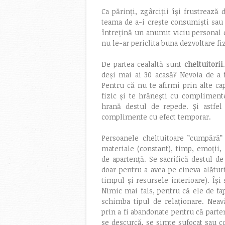
Ca părinți, zgârciții își frustrează
teama de a-i crește consumiști sau 
întrețină un anumit viciu personal co
nu le-ar periclita buna dezvoltare fi
De partea cealaltă sunt
cheltuitorii
deși mai ai 30 acasă? Nevoia de a fi
Pentru că nu te afirmi prin alte cap
fizic și te hrănești cu compliment
hrană destul de repede. Și astfel
complimente cu efect temporar.
Persoanele cheltuitoare ”cumpără” 
materiale (constant), timp, emoții, 
de apartență. Se sacrifică destul de
doar pentru a avea pe cineva alături
timpul și resursele interioare). Îș
Nimic mai fals, pentru că ele de fapt
schimba tipul de relaționare. Neav
prin a fi abandonate pentru că parte
se descurcă, se simte sufocat sau c