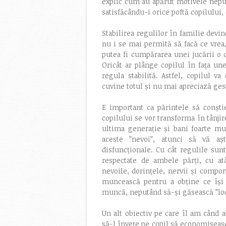
explic cum au apărut motivele neput
satisfăcându-i orice poftă copilului
Stabilirea regulilor în familie devi
nu i se mai permită să facă ce vrea,
putea fi cumpărarea unei jucării o
Oricât ar plânge copilul în fața une
regula stabilită. Astfel, copilul 
cuvine totul și nu mai apreciază ges
E important ca părintele să conști
copilului se vor transforma în tânjir
ultima generație și bani foarte mu
aceste ”nevoi”, atunci să vă aște
disfuncționale. Cu cât regulile sun
respectate de ambele părți, cu at
nevoile, dorințele, nervii și compor
muncească pentru a obține ce își 
muncă, neputând să-și găsească ”locu
Un alt obiectiv pe care îl am când 
să-l învețe pe copil să economiseasc