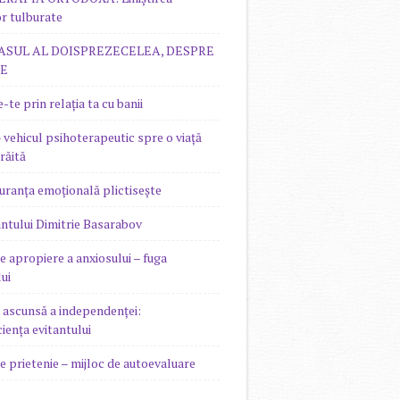
or tulburate
EASUL AL DOISPREZECELEA, DESPRE
RE
te prin relația ta cu banii
 vehicul psihoterapeutic spre o viață
răită
uranța emoțională plictisește
ântului Dimitrie Basarabov
e apropiere a anxiosului – fuga
ui
ascunsă a independenței:
iența evitantului
de prietenie – mijloc de autoevaluare