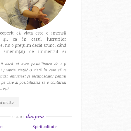
coperit că viaţa este o imensă
e şi, ca în cazul lucrurilor
se, nu o preţuim decât atunci când
 ameninţaţi de iminentul ei
i dacă ai avea posibilitatea de a-ţi
i propria viaţă? O viaţă în care să te
ivat, entuziast şi recunoscător pentru
i pe care ai posibilitatea să o conturezi
reşti.
i multe...
despre
SCRIU
ri
Spiritualitate