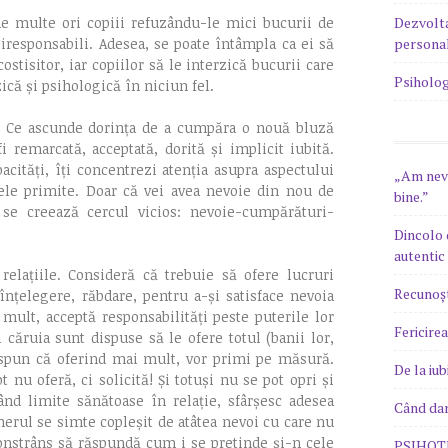
Dezvolt
 de multe ori copiii refuzându-le mici bucurii de
persona
iresponsabili. Adesea, se poate întâmpla ca ei să
stisitor, iar copiilor să le interzică bucurii care
Psiholog
zică și psihologică în niciun fel.
. Ce ascunde dorința de a cumpăra o nouă bluză
 remarcată, acceptată, dorită și implicit iubită.
acități, îți concentrezi atenția asupra aspectului
„Am nevo
ele primite. Doar că vei avea nevoie din nou de
bine.”
 se creează cercul vicios: nevoie-cumpărături-
Dincolo 
autentic
relațiile. Consideră că trebuie să ofere lucruri
Recunoșt
înțelegere, răbdare, pentru a-și satisface nevoia
 mult, acceptă responsabilități peste puterile lor
Fericire
 căruia sunt dispuse să le ofere totul (banii lor,
i spun că oferind mai mult, vor primi pe măsură.
De la iub
 nu oferă, ci solicită! Și totuși nu se pot opri și
ând limite sănătoase în relație, sfârșesc adesea
Când dar
nerul se simte copleșit de atâtea nevoi cu care nu
onstrâns să răspundă cum i se pretinde și-n cele
PSIHOTE