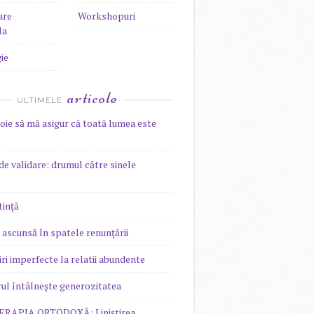
are
Workshopuri
la
ie
articole
ULTIMELE
ie să mă asigur că toată lumea este
de validare: drumul către sinele
ință
a ascunsă în spatele renunțării
iri imperfecte la relatii abundente
ul întâlnește generozitatea
RAPIA ORTODOXĂ: Liniștirea