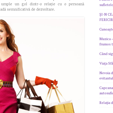
ă umple un gol dintr-o relație cu o persoană
sufletel
adă semnificativă de dezvoltare.
ȘI-N C
FERICI
Cunoaște-
Muzica –
frumos t
Când sig
Viața Sf
Nevoia d
evitantul
Capcana 
autosufic
Relația 