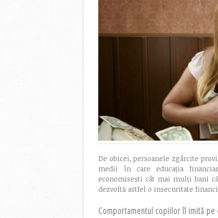
De obicei, persoanele zgârcite prov
medii în care educația financia
economisești cât mai mulți bani că
dezvoltă astfel o insecuritate financi
Comportamentul copiilor îl imită pe ce