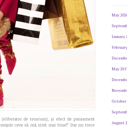
May 202
Septemb
January 
February
Decembe
May 201
Decembe
Novembe
October
Septemb
 (eliberator de tensiuni), și efect de pansament
August 
 cumpăr ceva să mă simt mai bine!” Dar nu trece