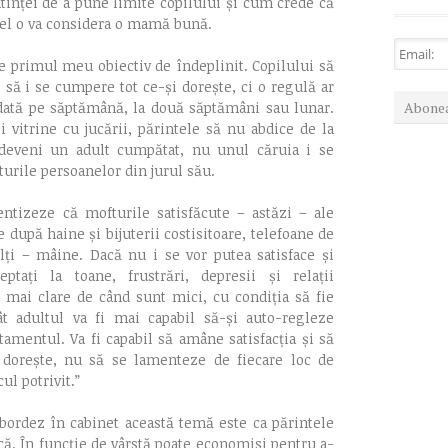
inței de a pune limite copilului și cum crede că
, el o va considera o mamă bună.
ne primul meu obiectiv de îndeplinit. Copilului să
 să i se cumpere tot ce-și dorește, ci o regulă ar
 dată pe săptămână, la două săptămâni sau lunar.
i vitrine cu jucării, părintele să nu abdice de la
va deveni un adult cumpătat, nu unul căruia i se
turile persoanelor din jurul său.
entizeze că mofturile satisfăcute – astăzi – ale
e după haine și bijuterii costisitoare, telefoane de
lți – mâine. Dacă nu i se vor putea satisface și
ptați la toane, frustrări, depresii și relații
t mai clare de când sunt mici, cu condiția să fie
ât adultul va fi mai capabil să-și auto-regleze
tamentul. Va fi capabil să amâne satisfacția și să
dorește, nu să se lamenteze de fiecare loc de
l potrivit.”
abordez în cabinet această temă este ca părintele
ă. În funcție de vârstă poate economisi pentru a-