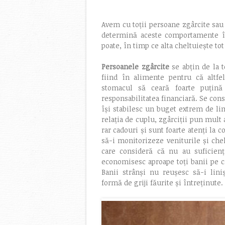
Avem cu toții persoane zgârcite sau 
determină aceste comportamente î
poate, în timp ce alta cheltuiește tot
Persoanele zgârcite
se abțin de la t
fiind în alimente pentru că altfe
stomacul să ceară foarte puțină 
responsabilitatea financiară. Se con
își stabilesc un buget extrem de lim
relația de cuplu, zgârciții pun mult
rar cadouri și sunt foarte atenți la
să-i monitorizeze veniturile și chel
care consideră că nu au suficienți
economisesc aproape toți banii pe c
Banii strânși nu reușesc să-i lin
formă de griji făurite și întreținute.