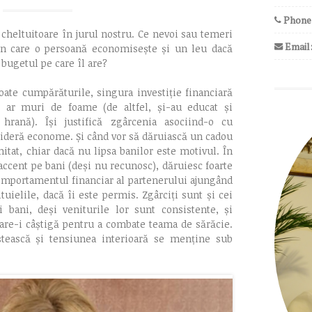
Phone
cheltuitoare în jurul nostru. Ce nevoi sau temeri
Email
n care o persoană economisește și un leu dacă
 bugetul pe care îl are?
oate cumpărăturile, singura investiție financiară
l ar muri de foame (de altfel, și-au educat și
hrană). Își justifică zgârcenia asociind-o cu
sideră econome. Și când vor să dăruiască un cadou
itat, chiar dacă nu lipsa banilor este motivul.
În
 accent pe bani (deși nu recunosc), dăruiesc foarte
 comportamentul financiar al partenerului ajungând
tuielile, dacă îi este permis. Zgârciți sunt și cei
 bani, deși veniturile lor sunt consistente, și
are-i câștigă pentru a combate teama de sărăcie.
iștească și tensiunea interioară se menține sub