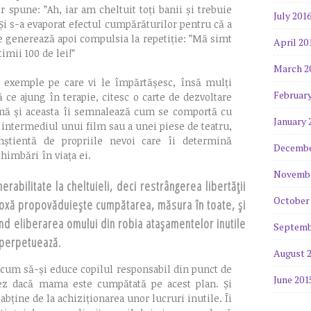
r spune: ”Ah, iar am cheltuit toți banii și trebuie
July 201
i s-a evaporat efectul cumpărăturilor pentru că a
e generează apoi compulsia la repetiție: ”Mă simt
April 20
imii 100 de lei!”
March 2
e exemple pe care vi le împărtășesc, însă mulți
February
ce ajung în terapie, citesc o carte de dezvoltare
tenă și aceasta îi semnalează cum se comportă cu
January 
n intermediul unui film sau a unei piese de teatru,
nștientă de propriile nevoi care îi determină
Decembe
himbări în viața ei.
Novembe
rabilitate la cheltuieli, deci restrângerea libertății
October
oxă propovăduiește cumpătarea, măsura în toate, și
iind eliberarea omului din robia atașamentelor inutile
Septemb
e perpetuează.
August 
cum să-și educe copilul responsabil din punct de
June 201
uez dacă mama este cumpătată pe acest plan. Și
bține de la achiziționarea unor lucruri inutile. Îi