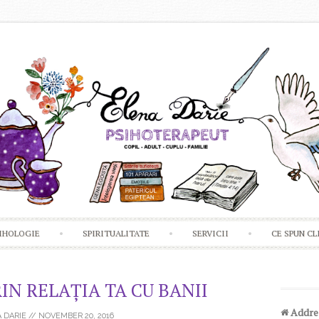
Skip to content
IHOLOGIE
SPIRITUALITATE
SERVICII
CE SPUN CL
IN RELAȚIA TA CU BANII
Addre
 DARIE
//
NOVEMBER 20, 2016