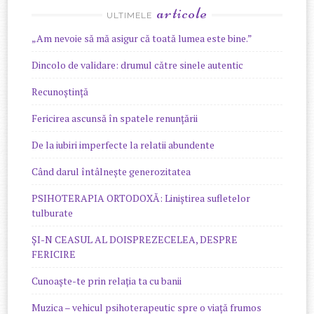
articole
ULTIMELE
„Am nevoie să mă asigur că toată lumea este bine.”
Dincolo de validare: drumul către sinele autentic
Recunoștință
Fericirea ascunsă în spatele renunțării
De la iubiri imperfecte la relatii abundente
Când darul întâlnește generozitatea
PSIHOTERAPIA ORTODOXĂ: Liniștirea sufletelor
tulburate
ȘI-N CEASUL AL DOISPREZECELEA, DESPRE
FERICIRE
Cunoaște-te prin relația ta cu banii
Muzica – vehicul psihoterapeutic spre o viață frumos