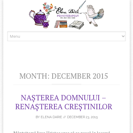
Skip to content
MONTH:
DECEMBER 2015
NAȘTEREA DOMNULUI –
RENAȘTEREA CREȘTINILOR
BY
ELENA DARIE
//
DECEMBER 23, 2015
Mântuitorul Iisus Hristos vrea să se nască în locașul